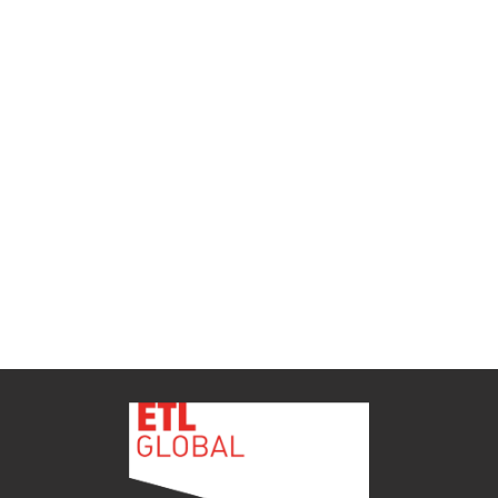
ETL GLOBAL incorpora a Salomón Monzón
como director general de Despachos BK ETL
GLOBAL en Vitoria-Gasteiz
ETL
Ver todas as novidades