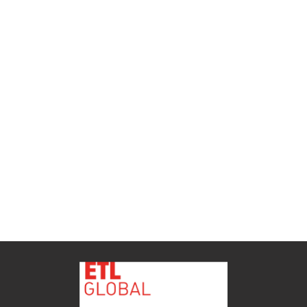
ETL GLOBAL incorpora a Salomón Monzón
como director general de Despachos BK ETL
GLOBAL en Vitoria-Gasteiz
ETL
Ver todas as novidades