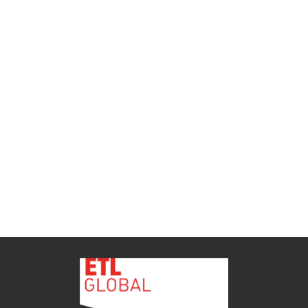
ETL GLOBAL incorpora a Salomón Monzón
como director general de Despachos BK ETL
GLOBAL en Vitoria-Gasteiz
ETL
Ver todas as novidades