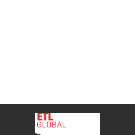
ETL GLOBAL incorpora a Salomón Monzón
como director general de Despachos BK ETL
GLOBAL en Vitoria-Gasteiz
ETL
Ver todas as novidades