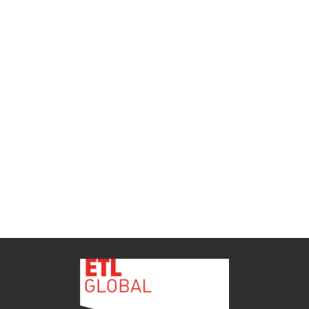
ETL GLOBAL incorpora a Salomón Monzón
como director general de Despachos BK ETL
GLOBAL en Vitoria-Gasteiz
ETL
Ver todas as novidades