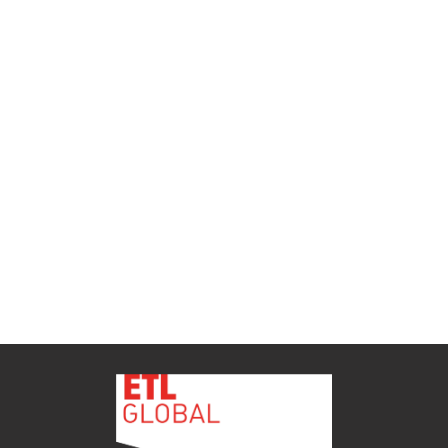
ETL GLOBAL incorpora a Salomón Monzón
como director general de Despachos BK ETL
GLOBAL en Vitoria-Gasteiz
ETL
Ver todas as novidades