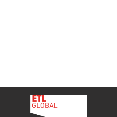
ETL GLOBAL incorpora a Salomón Monzón
como director general de Despachos BK ETL
GLOBAL en Vitoria-Gasteiz
ETL
Ver todas as novidades