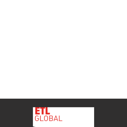
ETL GLOBAL incorpora a Salomón Monzón
como director general de Despachos BK ETL
GLOBAL en Vitoria-Gasteiz
ETL
Ver todas as novidades