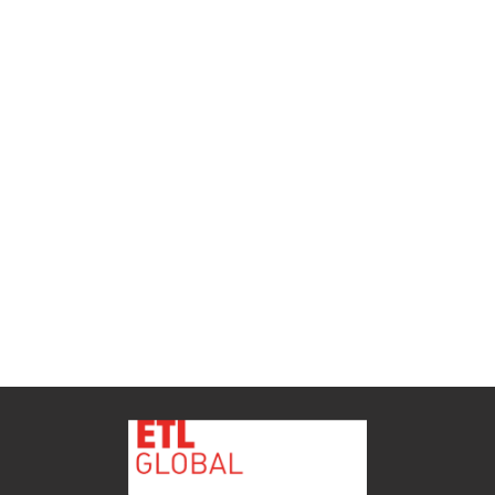
ETL GLOBAL incorpora a Salomón Monzón
como director general de Despachos BK ETL
GLOBAL en Vitoria-Gasteiz
ETL
Ver todas as novidades