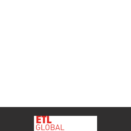
ETL GLOBAL incorpora a Salomón Monzón
como director general de Despachos BK ETL
GLOBAL en Vitoria-Gasteiz
ETL
Ver todas as novidades