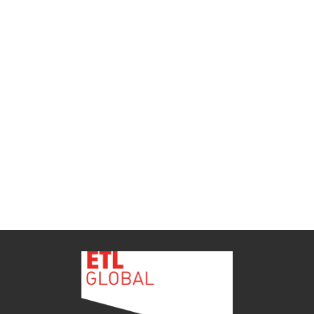
ETL GLOBAL incorpora a Salomón Monzón
como director general de Despachos BK ETL
GLOBAL en Vitoria-Gasteiz
ETL
Ver todas as novidades