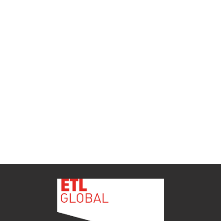
ETL GLOBAL incorpora a Salomón Monzón
como director general de Despachos BK ETL
GLOBAL en Vitoria-Gasteiz
ETL
Ver todas as novidades