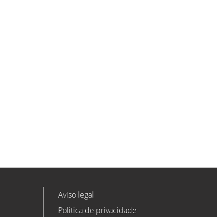
ETL GLOBAL incorpora a Salomón
Monzón como director general de
Despachos BK ETL GLOBAL en
Vitoria-Gasteiz
ETL
Ver todas as novidades
Aviso legal
Politica de privacidade