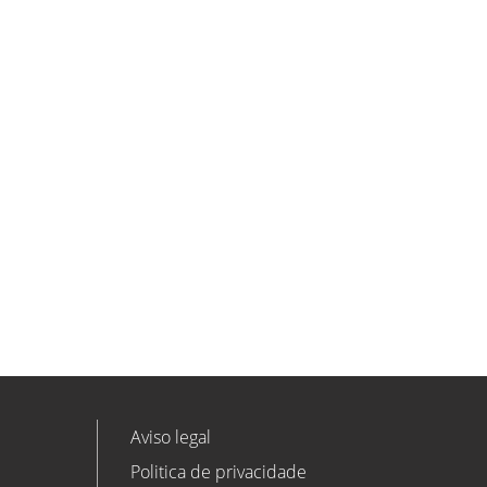
ETL GLOBAL incorpora a Salomón
Monzón como director general de
Despachos BK ETL GLOBAL en
Vitoria-Gasteiz
ETL
Ver todas as novidades
Aviso legal
Politica de privacidade