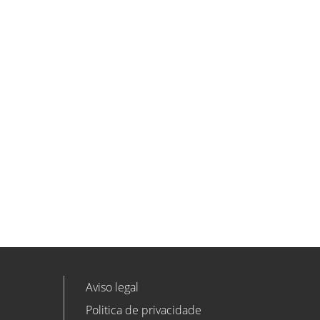
ETL GLOBAL incorpora a Salomón
Monzón como director general de
Despachos BK ETL GLOBAL en
Vitoria-Gasteiz
ETL
Ver todas as novidades
Aviso legal
Politica de privacidade