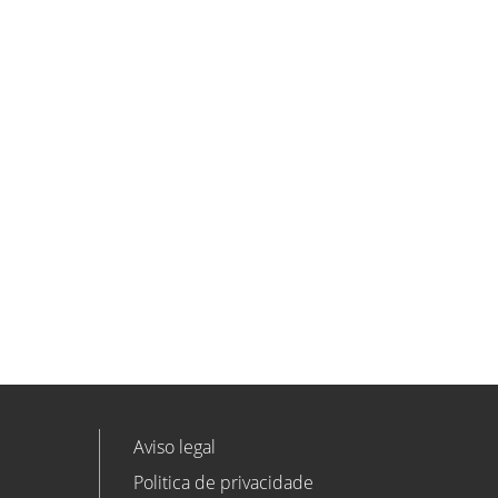
ETL GLOBAL incorpora a Salomón
Monzón como director general de
Despachos BK ETL GLOBAL en
Vitoria-Gasteiz
ETL
Ver todas as novidades
Aviso legal
Politica de privacidade