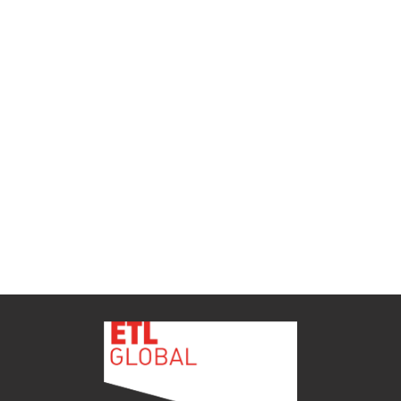
ETL GLOBAL incorpora a Salomón Monzón
como director general de Despachos BK ETL
GLOBAL en Vitoria-Gasteiz
ETL
Ver todas as novidades