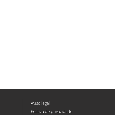
ETL GLOBAL incorpora a Salomón
Monzón como director general de
Despachos BK ETL GLOBAL en
Vitoria-Gasteiz
ETL
Ver todas as novidades
Aviso legal
Politica de privacidade