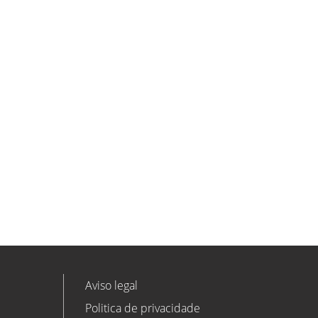
ETL GLOBAL incorpora a Salomón
Monzón como director general de
Despachos BK ETL GLOBAL en
Vitoria-Gasteiz
ETL
Ver todas as novidades
Aviso legal
Politica de privacidade