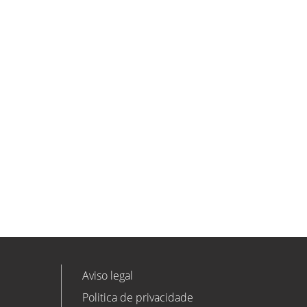
ETL GLOBAL incorpora a Salomón
Monzón como director general de
Despachos BK ETL GLOBAL en
Vitoria-Gasteiz
ETL
Ver todas as novidades
Aviso legal
Politica de privacidade