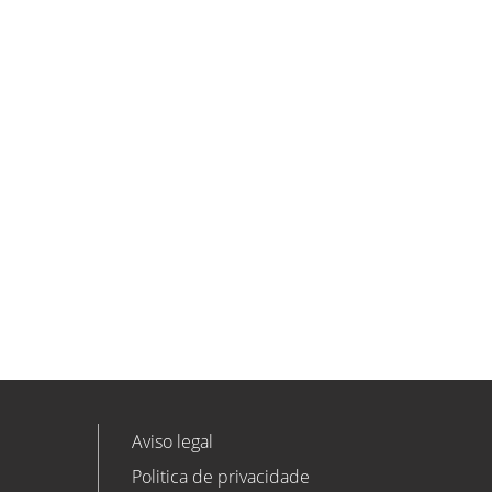
ETL GLOBAL incorpora a Salomón
Monzón como director general de
Despachos BK ETL GLOBAL en
Vitoria-Gasteiz
ETL
Ver todas as novidades
Aviso legal
Politica de privacidade