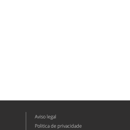
ETL GLOBAL incorpora a Salomón
Monzón como director general de
Despachos BK ETL GLOBAL en
Vitoria-Gasteiz
ETL
Ver todas as novidades
Aviso legal
Politica de privacidade