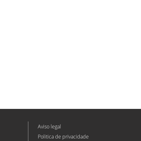
ETL GLOBAL incorpora a Salomón
Monzón como director general de
Despachos BK ETL GLOBAL en
Vitoria-Gasteiz
ETL
Ver todas as novidades
Aviso legal
Politica de privacidade