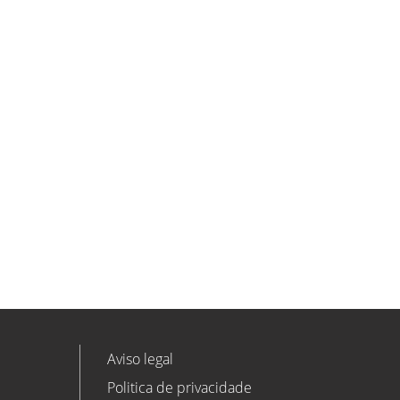
ETL GLOBAL incorpora a Salomón
Monzón como director general de
Despachos BK ETL GLOBAL en
Vitoria-Gasteiz
ETL
Ver todas as novidades
Aviso legal
Politica de privacidade