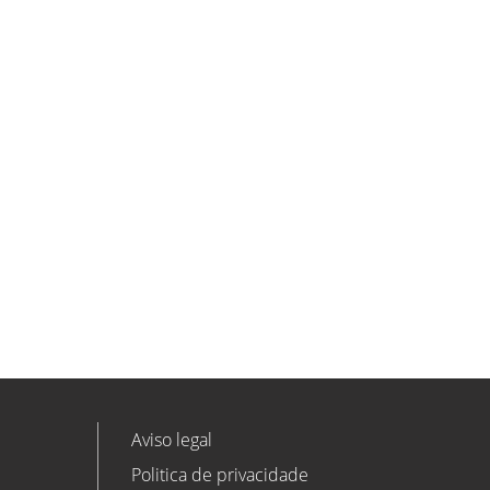
ETL GLOBAL incorpora a Salomón
Monzón como director general de
Despachos BK ETL GLOBAL en
Vitoria-Gasteiz
ETL
Ver todas as novidades
Aviso legal
Politica de privacidade