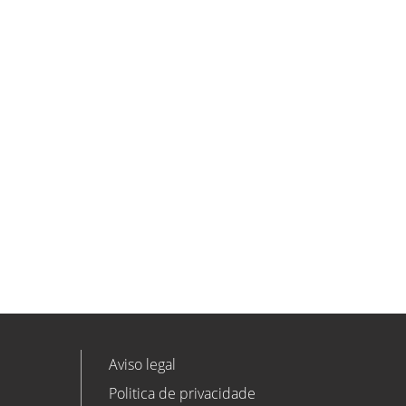
ETL GLOBAL incorpora a Salomón
Monzón como director general de
Despachos BK ETL GLOBAL en
Vitoria-Gasteiz
ETL
Ver todas as novidades
Aviso legal
Politica de privacidade