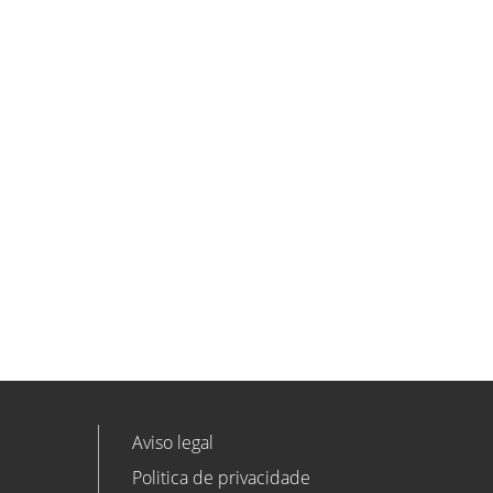
ETL GLOBAL incorpora a Salomón
Monzón como director general de
Despachos BK ETL GLOBAL en
Vitoria-Gasteiz
ETL
Ver todas as novidades
Aviso legal
Politica de privacidade