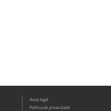
ETL GLOBAL incorpora a Salomón
Monzón como director general de
Despachos BK ETL GLOBAL en
Vitoria-Gasteiz
ETL
Ver todas as novidades
Aviso legal
Politica de privacidade